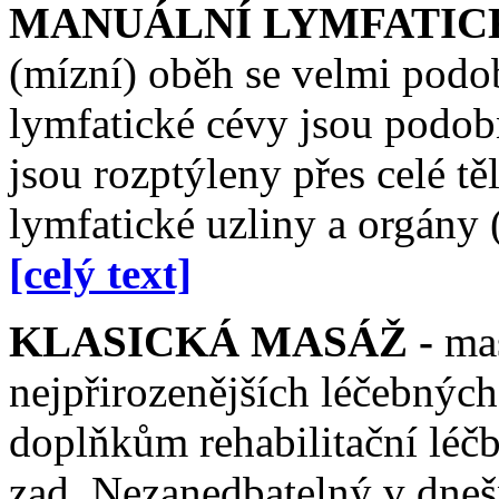
MANUÁLNÍ LYMFATIC
(mízní) oběh se velmi podo
lymfatické cévy jsou podobn
jsou rozptýleny přes celé tě
lymfatické uzliny a orgány (
[celý text]
KLASICKÁ MASÁŽ -
mas
nejpřirozenějších léčebnýc
doplňkům rehabilitační léčby
zad. Nezanedbatelný v dnešn