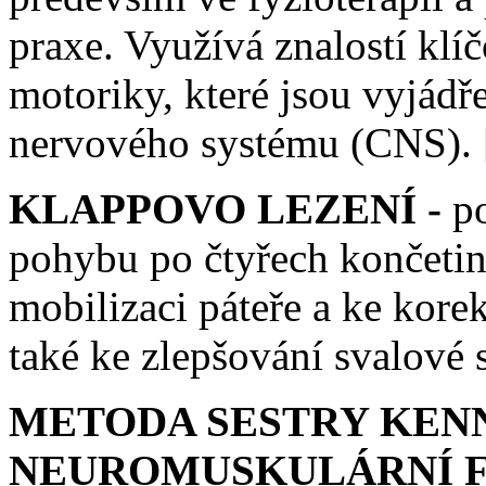
praxe. Využívá znalostí klí
motoriky, které jsou vyjádř
nervového systému (CNS).
KLAPPOVO LEZENÍ -
po
pohybu po čtyřech končetin
mobilizaci páteře a ke korek
také ke zlepšování svalové 
METODA SESTRY KEN
NEUROMUSKULÁRNÍ FA