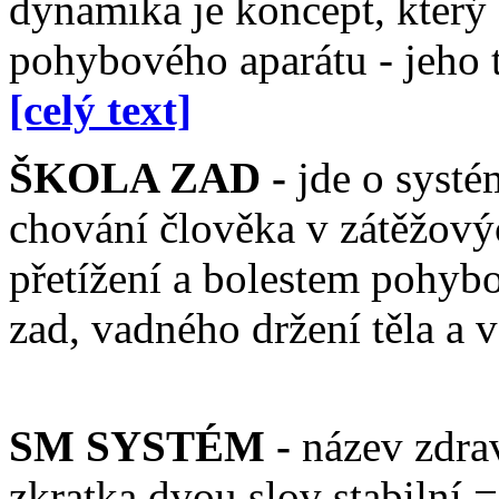
dynamika je koncept, který
pohybového aparátu - jeho 
[celý text]
ŠKOLA ZAD -
jde o systé
chování člověka v zátěžovýc
přetížení a bolestem pohybo
zad, vadného držení těla a 
SM SYSTÉM -
název zdrav
zkratka dvou slov stabilní 