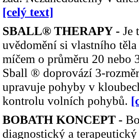
[celý text]
SBALL® THERAPY -
Je 
uvědomění si vlastního těl
míčem o průměru 20 nebo 3
Sball ® doprovází 3-rozmě
upravuje pohyby v kloubech
kontrolu volních pohybů.
[
BOBATH KONCEPT -
Bob
diagnostický a terapeutický