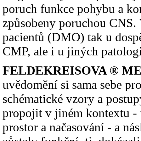
poruch funkce pohybu a kont
způsobeny poruchou CNS. V
pacientů (DMO) tak u dospě
CMP, ale i u jiných patolo
FELDEKREISOVA ® ME
uvědomění si sama sebe pr
schématické vzory a postupy
propojit v jiném kontextu - 
prostor a načasování - a ná