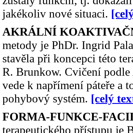
zůstaly funkční, tj. dokázali
jakékoliv nové situaci.
[cel
AKRÁLNÍ KOAKTIVAČN
metody je PhDr. Ingrid Pal
stavěla při koncepci této t
R. Brunkow. Cvičení podle 
vede k napřímení páteře a to
pohybový systém.
[celý tex
FORMA-FUNKCE-FACIL
terapeutického přístupu je 