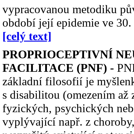
vypracovanou metodiku pův
období její epidemie ve 30. a
[celý text]
PROPRIOCEPTIVNÍ N
FACILITACE (PNF) -
PNF 
základní filosofií je myšle
s disabilitou (omezením a
fyzických, psychických nebo
vyplývající např. z choroby