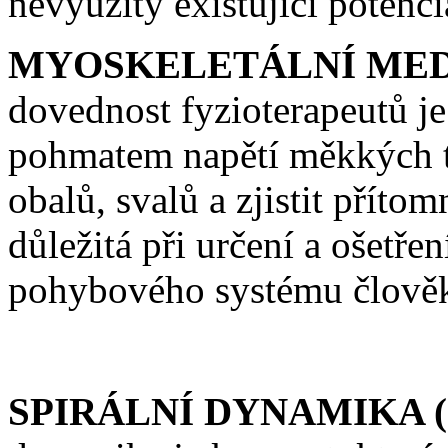
nevyužitý existující potenc
MYOSKELETÁLNÍ MEDI
dovednost fyzioterapeutů je
pohmatem napětí měkkých t
obalů, svalů a zjistit příto
důležitá při určení a ošetře
pohybového systému člově
SPIRÁLNÍ DYNAMIKA 