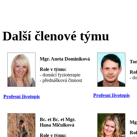
Další členové týmu
Mgr. Aneta Dominiková
Tom
Role v týmu:
Rol
- domácí fyzioterapie
- d
- přednášková činnost
Profesní životopis
Profesní životopis
Bc. et Bc. et Mgr.
Mgr
Hana Mičulková
Rol
Role v týmu: